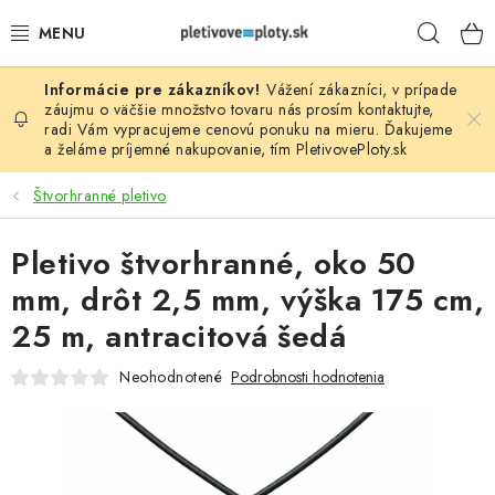
Prejsť
Hľad
na
obsah
Vážení zákazníci, v prípade
PLOTOVÉ PANELY
záujmu o väčšie množstvo tovaru nás prosím
kontaktujte
,
radi Vám vypracujeme cenovú ponuku na mieru. Ďakujeme
a želáme príjemné nakupovanie, tím
PletivovePloty.sk
PLETIVO
Štvorhranné pletivo
STĹPIKY
Pletivo štvorhranné, oko 50
PODHRABOVÉ DOSKY
mm, drôt 2,5 mm, výška 175 cm,
BRÁNY A BRÁNKY
25 m, antracitová šedá
Neohodnotené
Podrobnosti hodnotenia
GABIÓNY (PLOTY, KOŠE)
PRÍSLUŠENSTVO