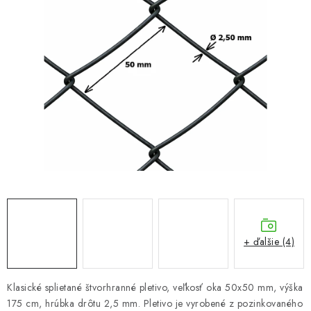
VYVÝŠENÉ ZÁHONY
KOMPOSTÉRY
BETÓNOVÉ PLOTY
AKCIA - MIERNE POŠKODENÝ TOVAR
Kontakt
+ ďalšie (4)
Klasické splietané štvorhranné pletivo, veľkosť oka 50x50 mm, výška
175 cm, hrúbka drôtu 2,5 mm. Pletivo je vyrobené z pozinkovaného