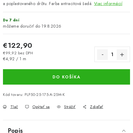
a poplastovaného drôtu. Farba antracitová šedá.
Viac informácií
Do 7 dní
19.8.2026
€122,90
€99,92 bez DPH
Jednotková cena:
€4,92 / 1 m
DO KOŠÍKA
Kód tovaru:
PLP50-25-175-A-25M-K
Tlač
Opýtať sa
Strážiť
Zdieľať
Popis