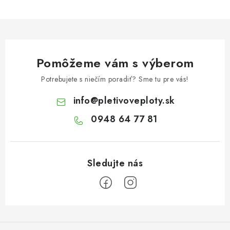
Pomôžeme vám s výberom
Potrebujete s niečím poradiť? Sme tu pre vás!
info
@
pletivoveploty.sk
0948 64 77 81
Z
á