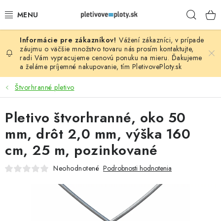
Prejsť
Hľad
na
obsah
Vážení zákazníci, v prípade
PLOTOVÉ PANELY
záujmu o väčšie množstvo tovaru nás prosím
kontaktujte
,
radi Vám vypracujeme cenovú ponuku na mieru. Ďakujeme
a želáme príjemné nakupovanie, tím
PletivovePloty.sk
PLETIVO
Štvorhranné pletivo
STĹPIKY
Pletivo štvorhranné, oko 50
PODHRABOVÉ DOSKY
mm, drôt 2,0 mm, výška 160
BRÁNY A BRÁNKY
cm, 25 m, pozinkované
Neohodnotené
Podrobnosti hodnotenia
GABIÓNY (PLOTY, KOŠE)
PRÍSLUŠENSTVO