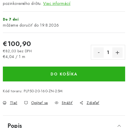
pozinkovaného drôtu.
Viac informácií
Do 7 dní
19.8.2026
€100,90
€82,03 bez DPH
Jednotková cena:
€4,04 / 1 m
DO KOŠÍKA
Kód tovaru:
PLP50-20-160-ZN-25M
Tlač
Opýtať sa
Strážiť
Zdieľať
Popis