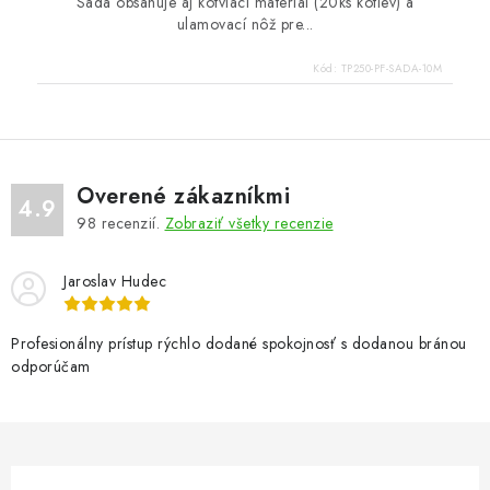
Sada obsahuje aj kotviaci materiál (20ks kotiev) a
ulamovací nôž pre...
Kód:
TP250-PF-SADA-10M
Overené zákazníkmi
4.9
98
recenzií.
Zobraziť všetky recenzie
Jaroslav Hudec
Profesionálny prístup rýchlo dodané spokojnosť s dodanou bránou
odporúčam