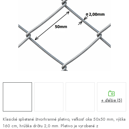
VYVÝŠENÉ ZÁHONY
KOMPOSTÉRY
BETÓNOVÉ PLOTY
AKCIA - MIERNE POŠKODENÝ TOVAR
Kontakt
+ ďalšie (5)
Klasické splietané štvorhranné pletivo, veľkosť oka 50x50 mm, výška
160 cm, hrúbka drôtu 2,0 mm. Pletivo je vyrobené z