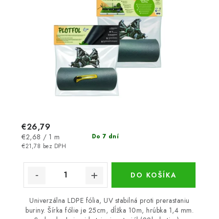
€26,79
Jednotková
€2,68 / 1 m
Do 7 dní
cena:
€21,78 bez DPH
DO KOŠÍKA
Univerzálna LDPE fólia, UV stabilná proti prerastaniu
buriny. Šírka fólie je 25cm, dĺžka 10m, hrúbka 1,4 mm.