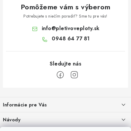
Pomôžeme vám s výberom
Potrebujete s niečím poradiť? Sme tu pre vás!
info
@
pletivoveploty.sk
0948 64 77 81
Z
á
Informácie pre Vás
p
ä
Recenzie na Heureke
Návody
t
Cenová ponuka na mieru