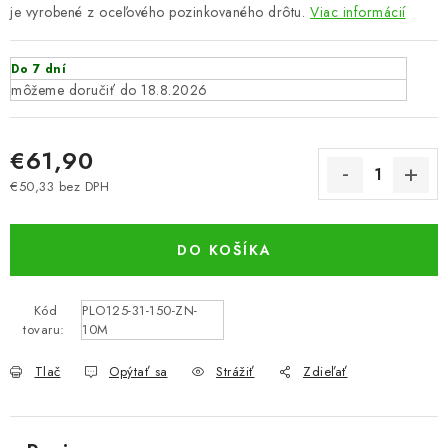
je vyrobené z oceľového pozinkovaného drôtu.
Viac informácií
Do 7 dní
18.8.2026
€61,90
€50,33 bez DPH
Jednotková cena:
DO KOŠÍKA
Kód
PLO125-31-150-ZN-
tovaru:
10M
Tlač
Opýtať sa
Strážiť
Zdieľať