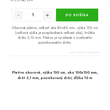
€75,53 bez DPH
DO KOŠÍKA
Oborové pletivo, veľkosť oka 80×80 mm, výška 150 cm
(celková výška je prispôsobená veľkosti oka), hrúbka
drôtu 3,10 mm. Pletivo je vyrobené z oceľového
pozinkovaného drôtu.
Kód:
PLO80-31-150-ZN-10M
Pletivo oborové, výška 150 cm, oko 100x100 mm,
drôt 3,1 mm, pozinkovaný drôt, dĺžka 10 m