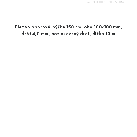
Kód:
PLO100-31-150-ZN-10M
Pletivo oborové, výška 150 cm, oko 100x100 mm,
drôt 4,0 mm, pozinkovaný drôt, dĺžka 10 m