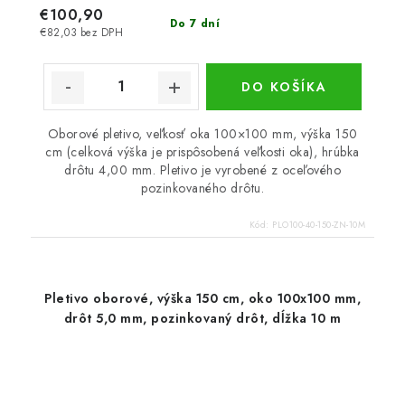
€100,90
Do 7 dní
€82,03 bez DPH
DO KOŠÍKA
Oborové pletivo, veľkosť oka 100×100 mm, výška 150
cm (celková výška je prispôsobená veľkosti oka), hrúbka
drôtu 4,00 mm. Pletivo je vyrobené z oceľového
pozinkovaného drôtu.
Kód:
PLO100-40-150-ZN-10M
Pletivo oborové, výška 150 cm, oko 100x100 mm,
drôt 5,0 mm, pozinkovaný drôt, dĺžka 10 m