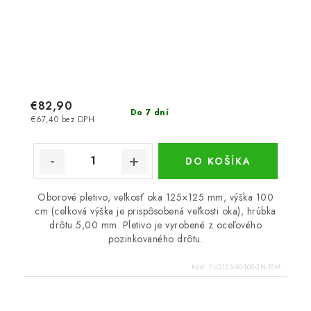
€82,90
Do 7 dní
€67,40 bez DPH
DO KOŠÍKA
Oborové pletivo, veľkosť oka 125×125 mm, výška 100
cm (celková výška je prispôsobená veľkosti oka), hrúbka
drôtu 5,00 mm. Pletivo je vyrobené z oceľového
pozinkovaného drôtu.
Kód:
PLO125-50-100-ZN-10M