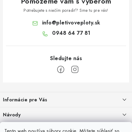
Pomôžeme vám s výberom
Potrebujete s niečím poradiť? Sme tu pre vás!
info
@
pletivoveploty.sk
0948 64 77 81
Z
á
Informácie pre Vás
p
ä
Recenzie na Heureke
Návody
t
i
Cenová ponuka na mieru
Návod na zostavenie vyvýšeného záhonu
Overené zákazníkmi
Tento web používa súbory cookie. Môžete súhlasiť so