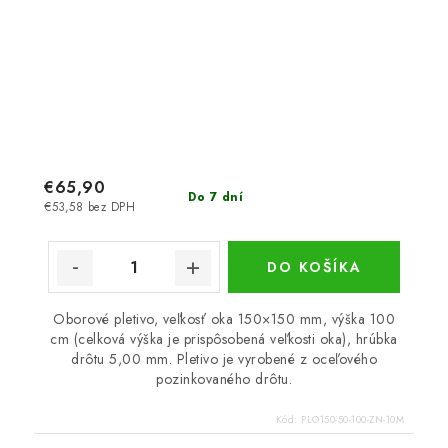
€65,90
Do 7 dní
€53,58 bez DPH
DO KOŠÍKA
Oborové pletivo, veľkosť oka 150×150 mm, výška 100
cm (celková výška je prispôsobená veľkosti oka), hrúbka
drôtu 5,00 mm. Pletivo je vyrobené z oceľového
pozinkovaného drôtu.
Kód:
PLO150-50-100-ZN-10M