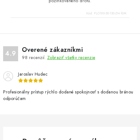
pozinkovaného drôtu.
Kód:
PLO100-50-150-ZN-10M
Overené zákazníkmi
4.9
98
recenzií.
Zobraziť všetky recenzie
Jaroslav Hudec
Profesionálny prístup rýchlo dodané spokojnosť s dodanou bránou
odporúčam