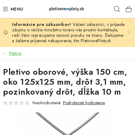
Prejsť
Hľad
na
obsah
Vážení zákazníci, v prípade
PLOTOVÉ PANELY
záujmu o väčšie množstvo tovaru nás prosím
kontaktujte
,
radi Vám vypracujeme cenovú ponuku na mieru. Ďakujeme
a želáme príjemné nakupovanie, tím
PletivovePloty.sk
PLETIVO
Pletivo
STĹPIKY
Pletivo oborové, výška 150 cm,
PODHRABOVÉ DOSKY
oko 125x125 mm, drôt 3,1 mm,
BRÁNY A BRÁNKY
pozinkovaný drôt, dĺžka 10 m
Neohodnotené
Podrobnosti hodnotenia
GABIÓNY (PLOTY, KOŠE)
PRÍSLUŠENSTVO