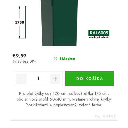
€9,59
Skladom
€7,80 bez DPH
DO KOŠÍKA
Pre plot výšky cca 120 cm, celková dĺžka 175 cm,
obdĺžnikový profil 60x40 mm, vrátane vrchnej krytky.
Pozinkovaný + poplastovaný, zelená farba.
Kód:
PS-G175-Z