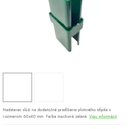
VYVÝŠENÉ ZÁHONY
KOMPOSTÉRY
BETÓNOVÉ PLOTY
AKCIA - MIERNE POŠKODENÝ TOVAR
Kontakt
Nadstavec slúži na dodatočné predlženie plotového stĺpika s
rozmerom 60x40 mm. Farba machová zelená.
Viac informácií