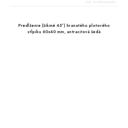
Kód:
PU-PSP-60X40-ZN
Predĺženie (šikmé 45°) hranatého plotového
stĺpiku 60x40 mm, antracitová šedá