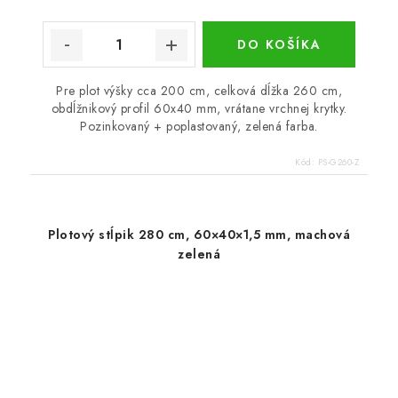
DO KOŠÍKA
Pre plot výšky cca 200 cm, celková dĺžka 260 cm,
obdĺžnikový profil 60x40 mm, vrátane vrchnej krytky.
Pozinkovaný + poplastovaný, zelená farba.
Kód:
PS-G260-Z
Plotový stĺpik 280 cm, 60×40×1,5 mm, machová
zelená