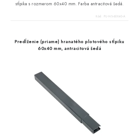
stĺpika s rozmerom 60x40 mm. Farba antracitová šedá.
Kód:
PU-NS-60X40-A
Predĺženie (priame) hranatého plotového stĺpiku
60x40 mm, antracitová šedá