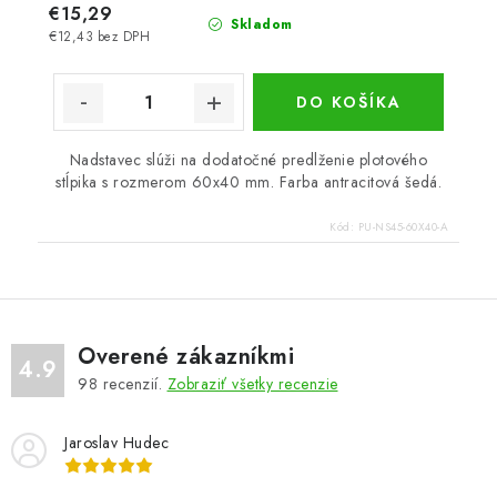
€15,29
Skladom
€12,43 bez DPH
DO KOŠÍKA
Nadstavec slúži na dodatočné predlženie plotového
stĺpika s rozmerom 60x40 mm. Farba antracitová šedá.
Kód:
PU-NS45-60X40-A
Overené zákazníkmi
4.9
98
recenzií.
Zobraziť všetky recenzie
Jaroslav Hudec