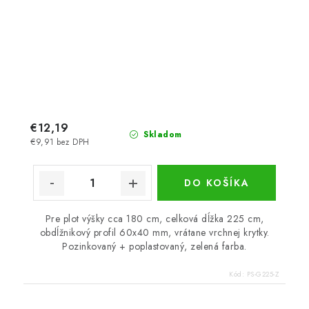
€12,19
Skladom
€9,91 bez DPH
DO KOŠÍKA
Pre plot výšky cca 180 cm, celková dĺžka 225 cm,
obdĺžnikový profil 60x40 mm, vrátane vrchnej krytky.
Pozinkovaný + poplastovaný, zelená farba.
Kód:
PS-G225-Z