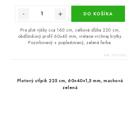
DO KOŠÍKA
Pre plot výšky cca 160 cm, celková dĺžka 220 cm,
obdĺžnikový profil 60x40 mm, vrátane vrchnej krytky.
Pozinkovaný + poplastovaný, zelená farba.
Kód:
PS-G220-Z
Plotový stĺpik 225 cm, 60×40×1,5 mm, machová
zelená