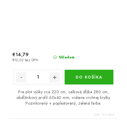
€14,79
Skladom
€12,02 bez DPH
DO KOŠÍKA
Pre plot výšky cca 220 cm, celková dĺžka 280 cm,
obdĺžnikový profil 60x40 mm, vrátane vrchnej krytky.
Pozinkovaný + poplastovaný, zelená farba.
Kód:
PS-G280-Z