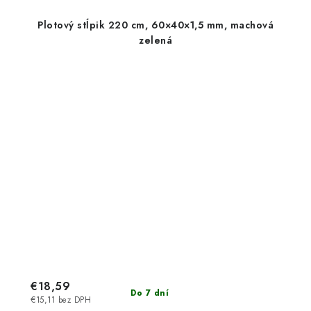
Plotový stĺpik 220 cm, 60×40×1,5 mm, machová
zelená
€18,59
Do 7 dní
€15,11 bez DPH