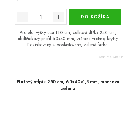
DO KOŠÍKA
Pre plot výšky cca 180 cm, celková dĺžka 240 cm,
obdĺžnikový profil 60x40 mm, vrátane vrchnej krytky.
Pozinkovaný + poplastovaný, zelená farba.
Kód:
PS-G240-Z-P
Plotový stĺpik 250 cm, 60×40×1,5 mm, machová
zelená