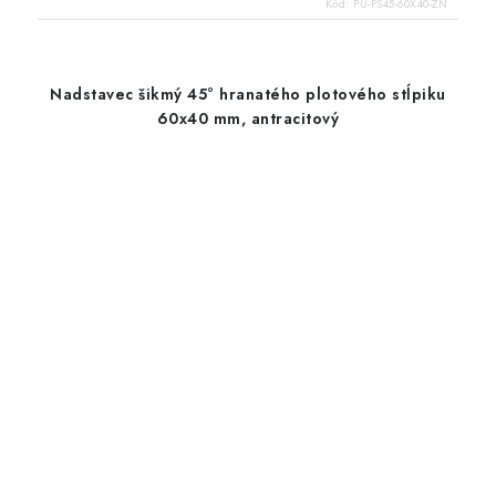
Kód:
PU-PS45-60X40-ZN
Nadstavec šikmý 45° hranatého plotového stĺpiku
60x40 mm, antracitový