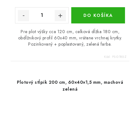
DO KOŠÍKA
Pre plot výšky cca 120 cm, celková dĺžka 180 cm,
obdĺžnikový profil 60x40 mm, vrátane vrchnej krytky.
Pozinkovaný + poplastovaný, zelená farba.
Kód:
PS-G180-Z
Plotový stĺpik 200 cm, 60×40×1,5 mm, machová
zelená