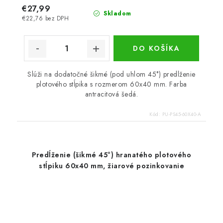
€27,99
Skladom
€22,76 bez DPH
DO KOŠÍKA
Slúži na dodatočné šikmé (pod uhlom 45°) predlženie
plotového stĺpika s rozmerom 60x40 mm. Farba
antracitová šedá.
Kód:
PU-PS45-60X40-A
Predĺženie (šikmé 45°) hranatého plotového
stĺpiku 60x40 mm, žiarové pozinkovanie