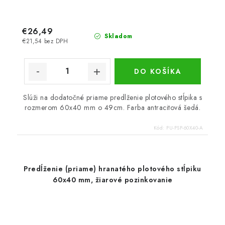
€26,49
Skladom
€21,54 bez DPH
DO KOŠÍKA
Slúži na dodatočné priame predlženie plotového stĺpika s
rozmerom 60x40 mm o 49cm. Farba antracitová šedá.
Kód:
PU-PSP-60X40-A
Predĺženie (priame) hranatého plotového stĺpiku
60x40 mm, žiarové pozinkovanie