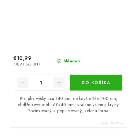
€10,99
Skladom
€8,93 bez DPH
DO KOŠÍKA
Pre plot výšky cca 140 cm, celková dĺžka 200 cm,
obdĺžnikový profil 60x40 mm, vrátane vrchnej krytky.
Pozinkovaný + poplastovaný, zelená farba.
Kód:
PS-G200-Z