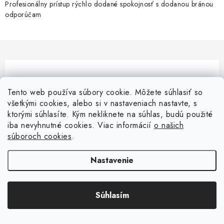
Profesionálny prístup rýchlo dodané spokojnosť s dodanou bránou
odporúčam
Pomôžeme vám s výberom
Tento web používa súbory cookie. Môžete súhlasiť so
Potrebujete s niečím poradiť? Sme tu pre vás!
všetkými cookies, alebo si v nastaveniach nastavte, s
ktorými súhlasíte. Kým nekliknete na súhlas, budú použité
info
@
pletivoveploty.sk
iba nevyhnutné cookies. Viac informácií
o našich
súboroch cookies
.
0948 64 77 81
Nastavenie
Súhlasím