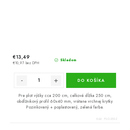
€13,49
Skladom
€10,97 bez DPH
DO KOŠÍKA
Pre plot výšky cca 200 cm, celková dĺžka 250 cm,
obdĺžnikový profil 60x40 mm, vrátane vrchnej krytky.
Pozinkovaný + poplastovaný, zelená farba.
Kód:
PS-G250-Z