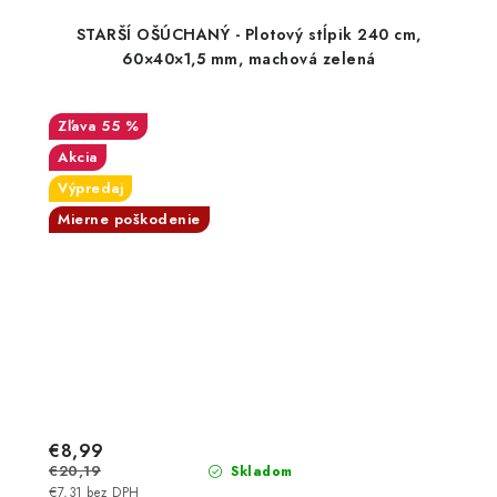
STARŠÍ OŠÚCHANÝ - Plotový stĺpik 240 cm,
60×40×1,5 mm, machová zelená
55 %
Akcia
Výpredaj
Mierne poškodenie
€8,99
€20,19
Skladom
€7,31 bez DPH