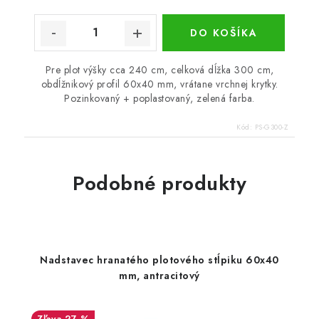
DO KOŠÍKA
Pre plot výšky cca 240 cm, celková dĺžka 300 cm,
obdĺžnikový profil 60x40 mm, vrátane vrchnej krytky.
Pozinkovaný + poplastovaný, zelená farba.
Kód:
PS-G300-Z
Podobné produkty
Nadstavec hranatého plotového stĺpiku 60x40
mm, antracitový
27 %