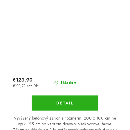
€123,90
Skladom
€100,73 bez DPH
DETAIL
Vyvýšený betónový záhon s rozmermi 200 x 100 cm na
výšku 25 cm so vzorom dreva v pieskovcovej farbe.
Záhon sa skladá zo 2 ks betónových záhonových dosiek s