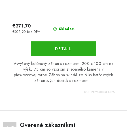
€371,70
Skladom
€302,20 bez DPH
DETAIL
Vyvýšený betónový záhon s rozmermi 200 x 100 cm na
výšku 75 cm so vzorom štiepaného kameňa v
pieskovcovej farbe. Záhon sa skladá zo 6 ks betónových
záhonových dosiek s rozmermi...
Kód:
PBZV-200-STK-075
Overené zákazníkmi