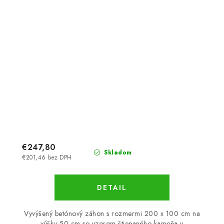
€247,80
Skladom
€201,46 bez DPH
DETAIL
Vyvýšený betónový záhon s rozmermi 200 x 100 cm na
výšku 50 cm so vzorom štiepaného kameňa v