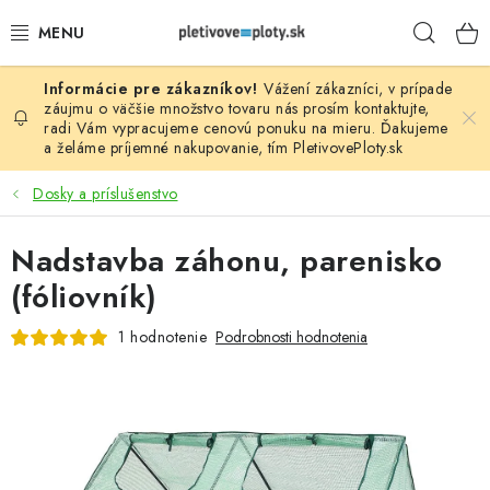
Prejsť
Hľad
na
obsah
Vážení zákazníci, v prípade
PLOTOVÉ PANELY
záujmu o väčšie množstvo tovaru nás prosím
kontaktujte
,
radi Vám vypracujeme cenovú ponuku na mieru. Ďakujeme
a želáme príjemné nakupovanie, tím
PletivovePloty.sk
PLETIVO
Dosky a príslušenstvo
STĹPIKY
Nadstavba záhonu, parenisko
PODHRABOVÉ DOSKY
(fóliovník)
BRÁNY A BRÁNKY
1 hodnotenie
Podrobnosti hodnotenia
GABIÓNY (PLOTY, KOŠE)
PRÍSLUŠENSTVO