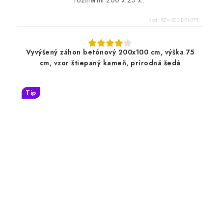
rozmermi 200 x 25 x...
Kód:
BZV-200-DR1-075
Vyvýšený záhon betónový 200x100 cm, výška 75
cm, vzor štiepaný kameň, prírodná šedá
Tip