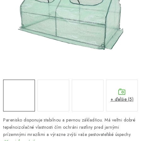
VYVÝŠENÉ ZÁHONY
KOMPOSTÉRY
BETÓNOVÉ PLOTY
AKCIA - MIERNE POŠKODENÝ TOVAR
Kontakt
+ ďalšie (5)
Parenisko disponuje stabilnou a pevnou základňou.
Má veľmi dobré
tepelnoizolačné vlastnosti čím ochráni rastliny pred jarnými
prízemnými mrazíkmi a výrazne zvýši vaše pestovateľské úspechy.