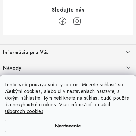
Z
á
Informácie pre Vás
p
ä
Recenzie na Heureke
Návody
t
i
Cenová ponuka na mieru
Návod na zostavenie vyvýšeného záhonu
Overené zákazníkmi
Tento web používa súbory cookie. Môžete súhlasiť so
10.9.2024
e
všetkými cookies, alebo si v nastaveniach nastavte, s
Garancia najnižšej ceny
ktorými súhlasíte. Kým nekliknete na súhlas, budú použité
Prijímame online platby
Návod na osadenie fólie proti burine pod plot
iba nevyhnutné cookies. Viac informácií
o našich
6.9.2023
Obchodné podmienky
súboroch cookies
.
Betónové ploty
Brány a pohony
Návod na vyškárovanie betónového plotu
Podmienky ochrany osobných údajov
Nastavenie
16.6.2023