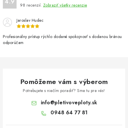
4.9
98
recenzií.
Zobraziť všetky recenzie
Jaroslav Hudec
Profesionálny prístup rýchlo dodané spokojnosť s dodanou bránou
odporúčam
Pomôžeme vám s výberom
Potrebujete s niečím poradiť? Sme tu pre vás!
info
@
pletivoveploty.sk
0948 64 77 81