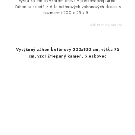
výšku 75 cm so vzorom dreva v pieskovcovej farbe.
Záhon sa skladá z 6 ks betónových záhonových dosiek s
rozmermi 200 x 25 x 5...
Kód:
PBZV-200-DR1-075
Vyvýšený záhon betónový 200x100 cm, výška 75
cm, vzor štiepaný kameň, pieskovec