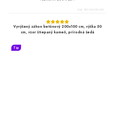
Kód:
BZV-200-DR1-050
Vyvýšený záhon betónový 200x100 cm, výška 50
cm, vzor štiepaný kameň, prírodná šedá
Tip