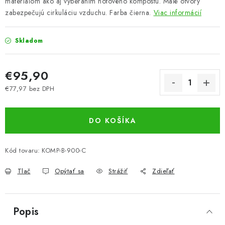
materiálom ako aj vyberaním hotového kompostu. Malé otvory
zabezpečujú cirkuláciu vzduchu. Farba čierna.
Viac informácií
Skladom
€95,90
€77,97 bez DPH
Jednotková cena:
DO KOŠÍKA
Kód tovaru:
KOMP-B-900-C
Tlač
Opýtať sa
Strážiť
Zdieľať
Popis