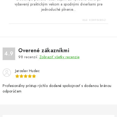
vybavený praktickým vekom a spodnými dvierkami pre
jednoduché plnenie...
Kód:
KOMP-B-500-Z
Overené zákazníkmi
4.9
98
recenzií.
Zobraziť všetky recenzie
Jaroslav Hudec
Profesionálny prístup rýchlo dodané spokojnosť s dodanou bránou
odporúčam