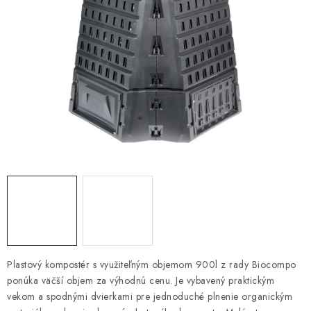
VYVÝŠENÉ ZÁHONY
KOMPOSTÉRY
BETÓNOVÉ PLOTY
AKCIA - MIERNE POŠKODENÝ TOVAR
Kontakt
Plastový kompostér s využiteľným objemom 900l
z rady Biocompo
ponúka väčší objem za výhodnú cenu. Je vybavený praktickým
vekom a spodnými dvierkami pre jednoduché plnenie organickým