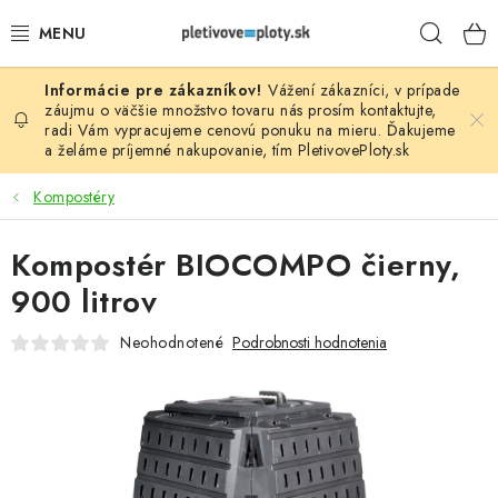
Prejsť
Hľad
na
obsah
Vážení zákazníci, v prípade
PLOTOVÉ PANELY
záujmu o väčšie množstvo tovaru nás prosím
kontaktujte
,
radi Vám vypracujeme cenovú ponuku na mieru. Ďakujeme
a želáme príjemné nakupovanie, tím
PletivovePloty.sk
PLETIVO
Kompostéry
STĹPIKY
Kompostér BIOCOMPO čierny,
PODHRABOVÉ DOSKY
900 litrov
BRÁNY A BRÁNKY
Neohodnotené
Podrobnosti hodnotenia
GABIÓNY (PLOTY, KOŠE)
PRÍSLUŠENSTVO