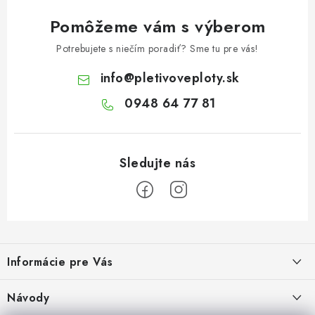
Pomôžeme vám s výberom
Potrebujete s niečím poradiť? Sme tu pre vás!
info
@
pletivoveploty.sk
0948 64 77 81
Z
á
Informácie pre Vás
p
ä
Recenzie na Heureke
Návody
t