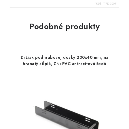
Kód:
T-PD-300P
Podobné produkty
Držiak podhrabovej dosky 200x40 mm, na
hranatý stĺpik, ZN+PVC antracitová šedá