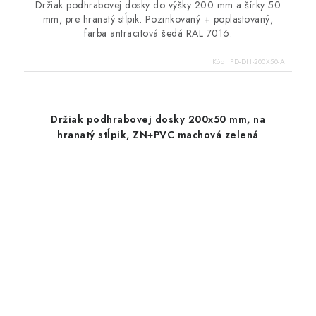
Držiak podhrabovej dosky do výšky 200 mm a šírky 50
mm, pre hranatý stĺpik. Pozinkovaný + poplastovaný,
farba antracitová šedá RAL 7016.
Kód:
PD-DH-200X50-A
Držiak podhrabovej dosky 200x50 mm, na
hranatý stĺpik, ZN+PVC machová zelená