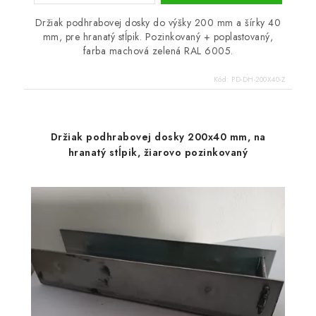
Držiak podhrabovej dosky do výšky 200 mm a šírky 40
mm, pre hranatý stĺpik. Pozinkovaný + poplastovaný,
farba machová zelená RAL 6005.
Kód:
PD-DH-200X40-Z
Držiak podhrabovej dosky 200x40 mm, na
hranatý stĺpik, žiarovo pozinkovaný