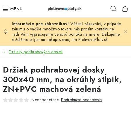
Prejsť
Hľad
na
obsah
Vážení zákazníci, v prípade
PLOTOVÉ PANELY
záujmu o väčšie množstvo tovaru nás prosím
kontaktujte
,
radi Vám vypracujeme cenovú ponuku na mieru. Ďakujeme
a želáme príjemné nakupovanie, tím
PletivovePloty.sk
PLETIVO
Držiaky podhrabových dosiek
STĹPIKY
Držiak podhrabovej dosky
PODHRABOVÉ DOSKY
300x40 mm, na okrúhly stĺpik,
BRÁNY A BRÁNKY
ZN+PVC machová zelená
Neohodnotené
Podrobnosti hodnotenia
GABIÓNY (PLOTY, KOŠE)
PRÍSLUŠENSTVO