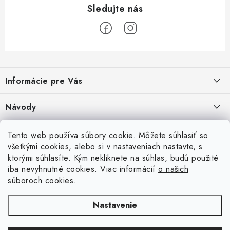
Z
á
Informácie pre Vás
p
ä
Recenzie na Heureke
Návody
t
i
Cenová ponuka na mieru
Návod na zostavenie vyvýšeného záhonu
Overené zákazníkmi
Tento web používa súbory cookie. Môžete súhlasiť so
10.9.2024
e
všetkými cookies, alebo si v nastaveniach nastavte, s
Garancia najnižšej ceny
ktorými súhlasíte. Kým nekliknete na súhlas, budú použité
Prijímame online platby
Návod na osadenie fólie proti burine pod plot
iba nevyhnutné cookies. Viac informácií
o našich
6.9.2023
Obchodné podmienky
súboroch cookies
.
Betónové ploty
Brány a pohony
Návod na vyškárovanie betónového plotu
Podmienky ochrany osobných údajov
Nastavenie
16.6.2023
Súbory cookies