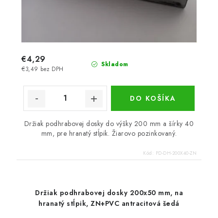
€4,29
Skladom
€3,49 bez DPH
DO KOŠÍKA
Držiak podhrabovej dosky do výšky 200 mm a šírky 40
mm, pre hranatý stĺpik. Žiarovo pozinkovaný.
Kód:
PD-DH-200X40-ZN
Držiak podhrabovej dosky 200x50 mm, na
hranatý stĺpik, ZN+PVC antracitová šedá