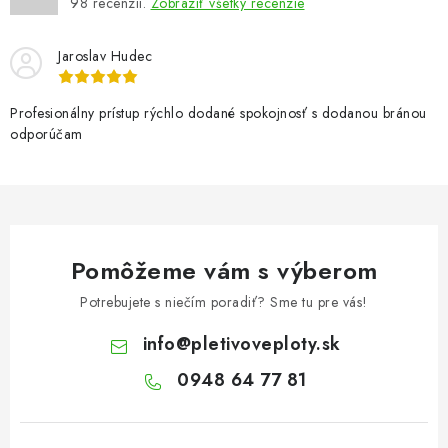
98
recenzií.
Zobraziť všetky recenzie
Jaroslav Hudec
Profesionálny prístup rýchlo dodané spokojnosť s dodanou bránou
odporúčam
Pomôžeme vám s výberom
Potrebujete s niečím poradiť? Sme tu pre vás!
info
@
pletivoveploty.sk
0948 64 77 81