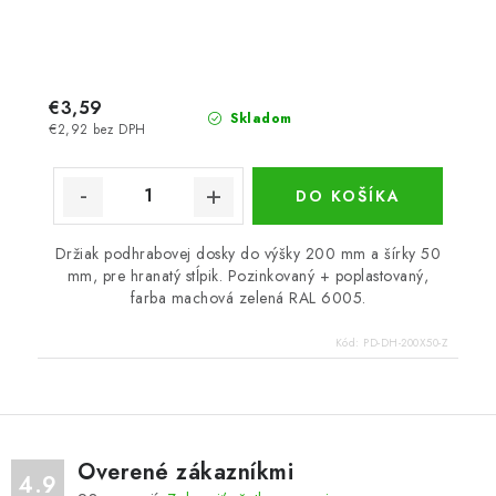
€3,59
Skladom
€2,92 bez DPH
DO KOŠÍKA
Držiak podhrabovej dosky do výšky 200 mm a šírky 50
mm, pre hranatý stĺpik. Pozinkovaný + poplastovaný,
farba machová zelená RAL 6005.
Kód:
PD-DH-200X50-Z
Overené zákazníkmi
4.9