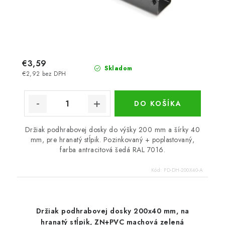
€3,59
Skladom
€2,92 bez DPH
DO KOŠÍKA
Držiak podhrabovej dosky do výšky 200 mm a šírky 40
mm, pre hranatý stĺpik. Pozinkovaný + poplastovaný,
farba antracitová šedá RAL 7016.
Kód:
PD-DH-200X40-A
Držiak podhrabovej dosky 200x40 mm, na
hranatý stĺpik, ZN+PVC machová zelená