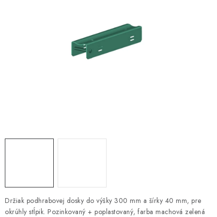
VYVÝŠENÉ ZÁHONY
KOMPOSTÉRY
BETÓNOVÉ PLOTY
AKCIA - MIERNE POŠKODENÝ TOVAR
Kontakt
Držiak podhrabovej dosky do výšky 300 mm a šírky 40 mm, pre
okrúhly stĺpik. Pozinkovaný + poplastovaný, farba machová zelená