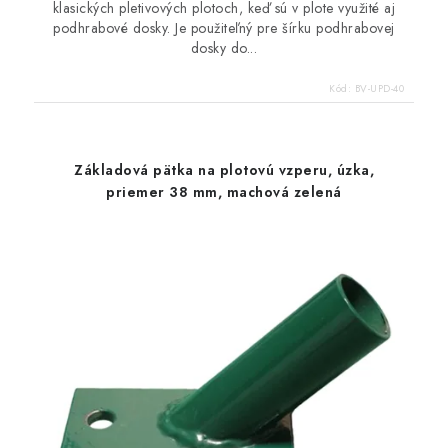
klasických pletivových plotoch, keď sú v plote využité aj
podhrabové dosky. Je použiteľný pre šírku podhrabovej
dosky do...
Kód:
BV-UPD-40
Základová pätka na plotovú vzperu, úzka,
priemer 38 mm, machová zelená