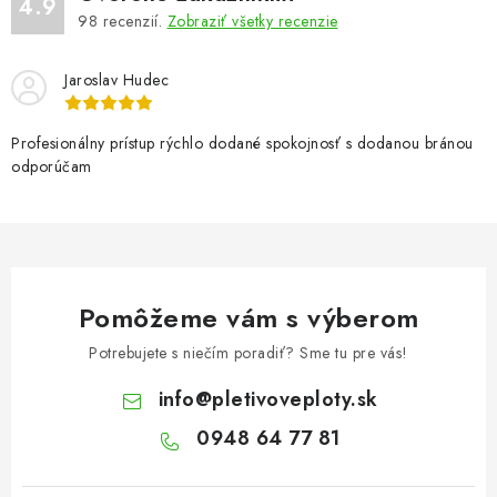
4.9
98
recenzií.
Zobraziť všetky recenzie
Jaroslav Hudec
Profesionálny prístup rýchlo dodané spokojnosť s dodanou bránou
odporúčam
Pomôžeme vám s výberom
Potrebujete s niečím poradiť? Sme tu pre vás!
info
@
pletivoveploty.sk
0948 64 77 81