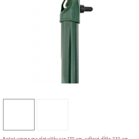
VYVÝŠENÉ ZÁHONY
KOMPOSTÉRY
BETÓNOVÉ PLOTY
AKCIA - MIERNE POŠKODENÝ TOVAR
Kontakt
Bočná vzpera pre plot výšky cca 170 cm, celková dĺžka 230 cm,