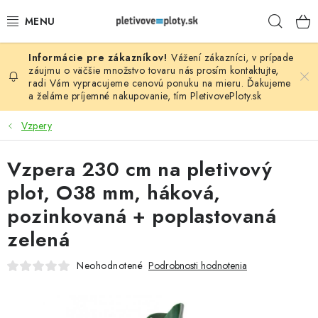
Prejsť
Hľad
na
obsah
Vážení zákazníci, v prípade
PLOTOVÉ PANELY
záujmu o väčšie množstvo tovaru nás prosím
kontaktujte
,
radi Vám vypracujeme cenovú ponuku na mieru. Ďakujeme
a želáme príjemné nakupovanie, tím
PletivovePloty.sk
PLETIVO
Vzpery
STĹPIKY
Vzpera 230 cm na pletivový
PODHRABOVÉ DOSKY
plot, O38 mm, háková,
BRÁNY A BRÁNKY
pozinkovaná + poplastovaná
zelená
GABIÓNY (PLOTY, KOŠE)
Neohodnotené
Podrobnosti hodnotenia
PRÍSLUŠENSTVO