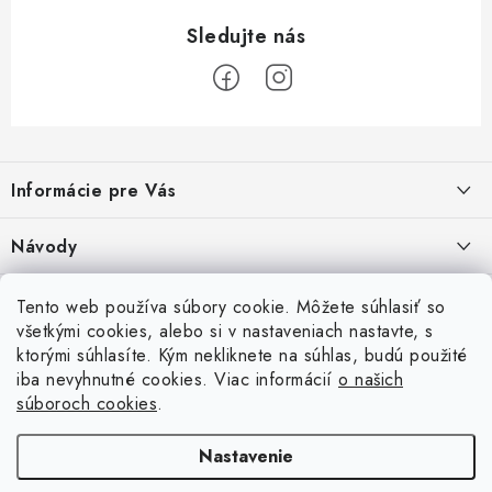
Z
á
Informácie pre Vás
p
ä
Recenzie na Heureke
Návody
t
i
Cenová ponuka na mieru
Návod na zostavenie vyvýšeného záhonu
Overené zákazníkmi
Tento web používa súbory cookie. Môžete súhlasiť so
10.9.2024
e
všetkými cookies, alebo si v nastaveniach nastavte, s
Garancia najnižšej ceny
ktorými súhlasíte. Kým nekliknete na súhlas, budú použité
Prijímame online platby
Návod na osadenie fólie proti burine pod plot
iba nevyhnutné cookies. Viac informácií
o našich
6.9.2023
Obchodné podmienky
súboroch cookies
.
Betónové ploty
Brány a pohony
Návod na vyškárovanie betónového plotu
Podmienky ochrany osobných údajov
Nastavenie
16.6.2023