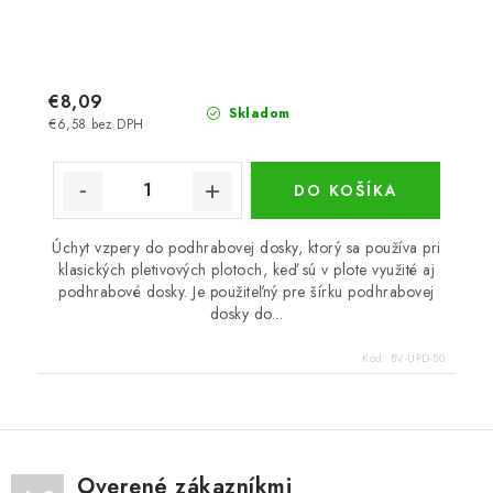
€8,09
Skladom
€6,58 bez DPH
DO KOŠÍKA
Úchyt vzpery do podhrabovej dosky, ktorý sa používa pri
klasických pletivových plotoch, keď sú v plote využité aj
podhrabové dosky. Je použiteľný pre šírku podhrabovej
dosky do...
Kód:
BV-UPD-50
Overené zákazníkmi